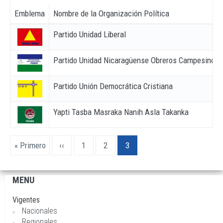
Emblema
Nombre de la Organización Política
Partido Unidad Liberal
Partido Unidad Nicaragüense Obreros Campesinos 
Partido Unión Democrática Cristiana
Yapti Tasba Masraka Nanih Asla Takanka
Paginación
Primera
« Primero
Página
‹‹
Page
1
Page
2
Página
3
página
anterior
actual
MENU
Navegación
principal
Vigentes
Nacionales
Regionales