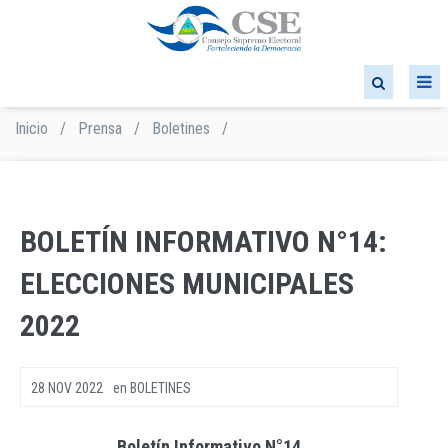
Pasar
al
contenido
principal
Inicio
/
Prensa
/
Boletines
/
Sobrescribir
enlaces
de
ayuda
a
BOLETÍN INFORMATIVO N°14:
la
navegación
ELECCIONES MUNICIPALES
2022
28 NOV 2022
en
BOLETINES
Boletín Informativo N°14