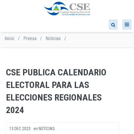
Pasar
al
contenido
principal
Inicio
/
Prensa
/
Noticias
/
Sobrescribir
enlaces
de
ayuda
a
CSE PUBLICA CALENDARIO
la
navegación
ELECTORAL PARA LAS
ELECCIONES REGIONALES
2024
13 DEC 2023
en
NOTICIAS