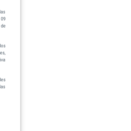
das
 09
 de
los
es,
iva
les
las