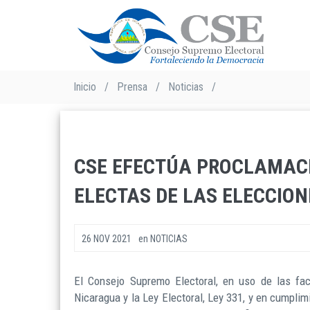
Pasar
al
contenido
principal
Sobrescribir
Inicio
/
Prensa
/
Noticias
/
enlaces
de
ayuda
a
CSE EFECTÚA PROCLAMACI
la
navegación
ELECTAS DE LAS ELECCION
26 NOV 2021
en
NOTICIAS
El Consejo Supremo Electoral, en uso de las facu
Nicaragua y la Ley Electoral, Ley 331, y en cumplim