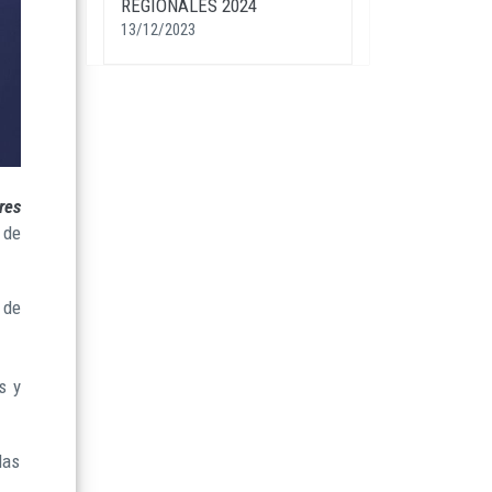
REGIONALES 2024
13/12/2023
res
 de
 de
s y
das