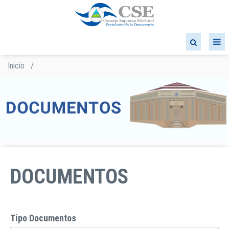
Pasar
al
contenido
principal
Inicio
/
Sobrescribir
enlaces
de
ayuda
a
la
navegación
DOCUMENTOS
Tipo Documentos