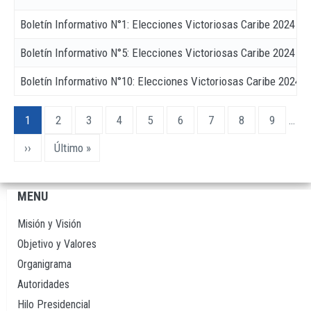
Boletín Informativo N°1: Elecciones Victoriosas Caribe 2024
Boletín Informativo N°5: Elecciones Victoriosas Caribe 2024
Boletín Informativo N°10: Elecciones Victoriosas Caribe 2024
Paginación
Página
1
Page
2
Page
3
Page
4
Page
5
Page
6
Page
7
Page
8
Page
9
…
actual
Siguiente
››
Última
Último »
página
página
MENU
Navegación
principal
Misión y Visión
Objetivo y Valores
Organigrama
Autoridades
Hilo Presidencial