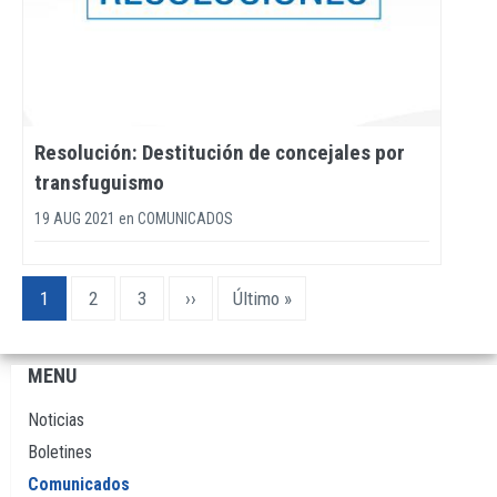
Resolución: Destitución de concejales por
transfuguismo
19 AUG 2021
en
COMUNICADOS
Paginación
Página
1
Page
2
Page
3
Siguiente
››
Última
Último »
actual
página
página
MENU
Navegación
principal
Noticias
Boletines
Comunicados