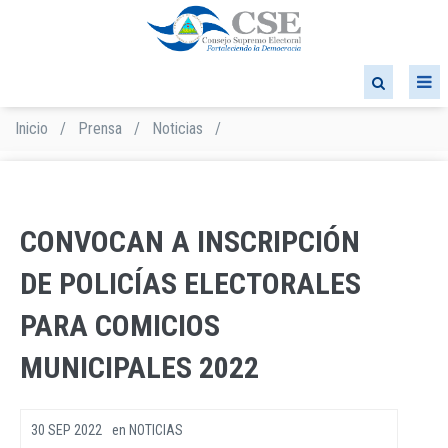
Pasar
al
contenido
principal
Inicio
/
Prensa
/
Noticias
/
Sobrescribir
enlaces
de
ayuda
a
CONVOCAN A INSCRIPCIÓN
la
navegación
DE POLICÍAS ELECTORALES
PARA COMICIOS
MUNICIPALES 2022
30 SEP 2022
en
NOTICIAS