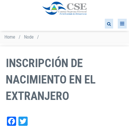
Skip
to
main
content
Home
/
Node
/
Breadcrumb
INSCRIPCIÓN DE
NACIMIENTO EN EL
EXTRANJERO
Facebook
Twitter