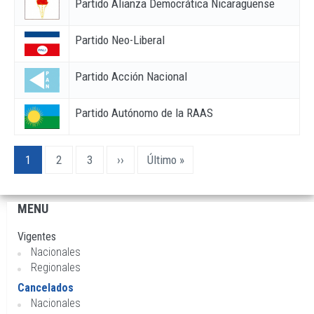
Partido Alianza Democrática Nicaragüense
Partido Neo-Liberal
Partido Acción Nacional
Partido Autónomo de la RAAS
Pagination
Current
1
Page
2
Page
3
Next
››
Last
Último »
page
page
page
MENU
Navegación
principal
Vigentes
Nacionales
Regionales
Cancelados
Nacionales