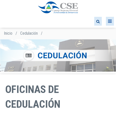
Pasar
al
contenido
principal
Inicio
/
Cedulación
/
Sobrescribir
enlaces
de
ayuda
a
la
navegación
OFICINAS DE
CEDULACIÓN