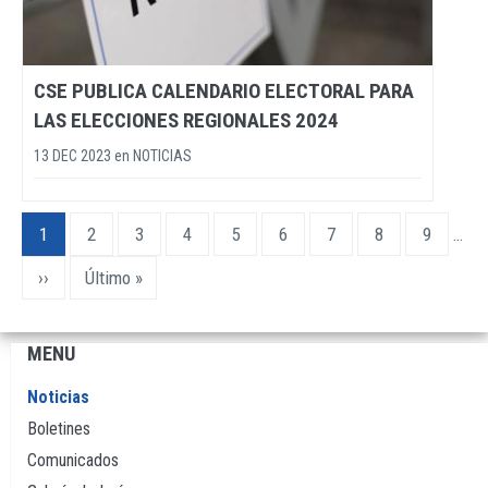
CSE PUBLICA CALENDARIO ELECTORAL PARA
LAS ELECCIONES REGIONALES 2024
13 DEC 2023
en
NOTICIAS
Paginación
Página
1
Page
2
Page
3
Page
4
Page
5
Page
6
Page
7
Page
8
Page
9
…
actual
Siguiente
››
Última
Último »
página
página
MENU
Navegación
principal
Noticias
Boletines
Comunicados