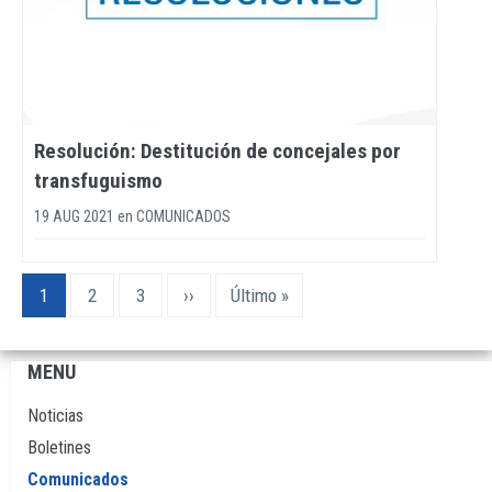
Resolución: Destitución de concejales por
transfuguismo
19 AUG 2021
en
COMUNICADOS
Paginación
Página
1
Page
2
Page
3
Siguiente
››
Última
Último »
actual
página
página
MENU
Navegación
principal
Noticias
Boletines
Comunicados