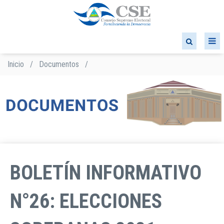
Pasar
al
contenido
principal
Inicio
/
Documentos
/
Sobrescribir
enlaces
de
ayuda
a
la
navegación
BOLETÍN INFORMATIVO
N°26: ELECCIONES