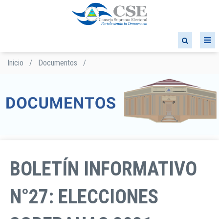
Pasar
al
contenido
principal
Inicio
/
Documentos
/
Sobrescribir
enlaces
de
ayuda
a
la
navegación
BOLETÍN INFORMATIVO
N°27: ELECCIONES