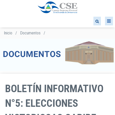
Pasar
al
contenido
principal
Inicio
/
Documentos
/
Sobrescribir
enlaces
de
ayuda
a
la
navegación
BOLETÍN INFORMATIVO
N°5: ELECCIONES