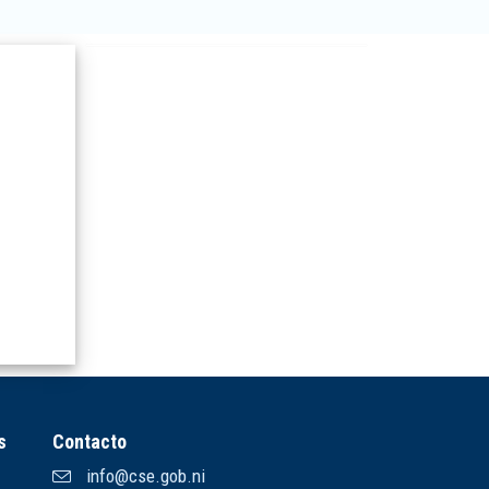
s
Contacto
info@cse.gob.ni