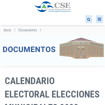
Pasar
al
contenido
principal
Inicio
/
Documentos
/
Sobrescribir
enlaces
de
ayuda
a
la
navegación
CALENDARIO
ELECTORAL ELECCIONES