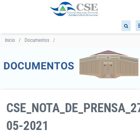
Pasar
al
contenido
principal
Inicio
/
Documentos
/
Sobrescribir
enlaces
de
ayuda
a
la
navegación
CSE_NOTA_DE_PRENSA_2
05-2021