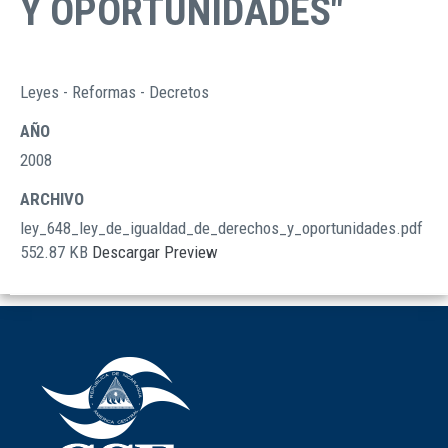
Y OPORTUNIDADES"
Leyes - Reformas - Decretos
TIPO
DOCUMENTOS
AÑO
2008
ARCHIVO
ley_648_ley_de_igualdad_de_derechos_y_oportunidades.pdf
552.87 KB
Descargar
Preview