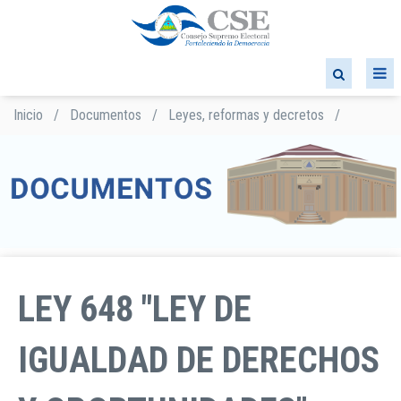
Pasar
al
contenido
principal
Inicio
/
Documentos
/
Leyes, reformas y decretos
/
Sobrescribir
enlaces
de
ayuda
a
la
navegación
LEY 648 "LEY DE
IGUALDAD DE DERECHOS