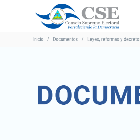
Pasar
al
contenido
principal
Sobrescribir
Inicio
/
Documentos
/
Leyes, reformas y decreto
enlaces
de
ayuda
a
la
navegación