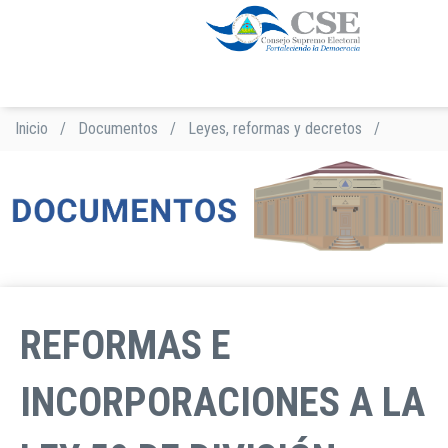
Pasar
al
contenido
principal
Inicio
/
Documentos
/
Leyes, reformas y decretos
/
Sobrescribir
enlaces
de
ayuda
a
la
navegación
REFORMAS E
INCORPORACIONES A LA