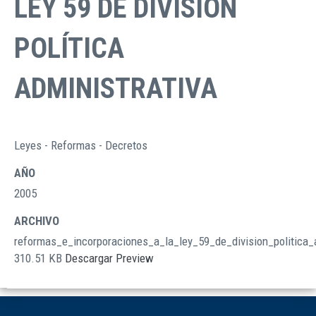
LEY 59 DE DIVISIÓN
POLÍTICA
ADMINISTRATIVA
Leyes - Reformas - Decretos
TIPO
DOCUMENTOS
AÑO
2005
ARCHIVO
reformas_e_incorporaciones_a_la_ley_59_de_division_politica_a
310.51 KB
Descargar
Preview