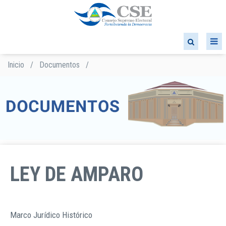
Pasar
al
contenido
principal
Inicio
/
Documentos
/
Sobrescribir
enlaces
de
ayuda
a
la
navegación
LEY DE AMPARO
Marco Jurídico Histórico
TIPO