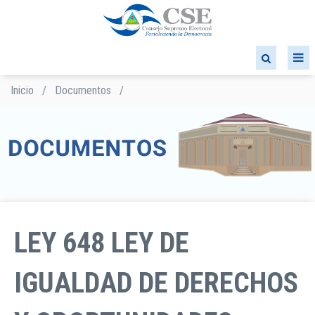
Pasar
al
contenido
principal
Inicio
/
Documentos
/
Sobrescribir
enlaces
de
ayuda
a
la
navegación
LEY 648 LEY DE
IGUALDAD DE DERECHOS