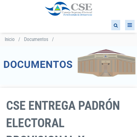
Pasar
al
contenido
principal
Inicio
/
Documentos
/
Sobrescribir
enlaces
de
ayuda
a
la
navegación
CSE ENTREGA PADRÓN
ELECTORAL