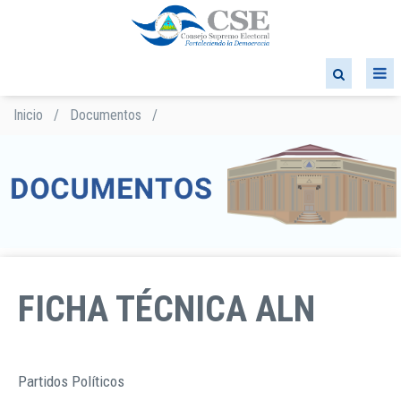
Pasar
al
contenido
principal
Inicio
/
Documentos
/
Sobrescribir
enlaces
de
ayuda
a
la
navegación
FICHA TÉCNICA ALN
Partidos Políticos
TIPO