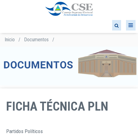
Pasar
al
contenido
principal
Inicio
/
Documentos
/
Sobrescribir
enlaces
de
ayuda
a
la
navegación
FICHA TÉCNICA PLN
Partidos Políticos
TIPO