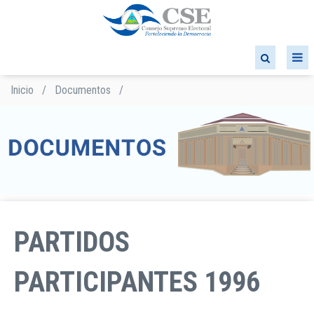
Pasar
al
contenido
principal
Inicio
/
Documentos
/
Sobrescribir
enlaces
de
ayuda
a
la
navegación
PARTIDOS
PARTICIPANTES 1996