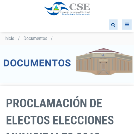
Pasar
al
contenido
principal
Inicio
/
Documentos
/
Sobrescribir
enlaces
de
ayuda
a
la
navegación
PROCLAMACIÓN DE
ELECTOS ELECCIONES