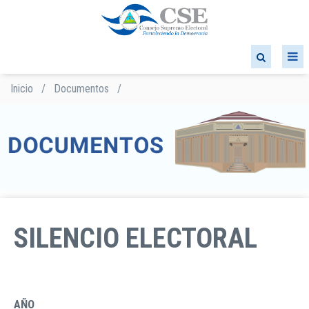
Pasar
al
contenido
principal
Inicio
/
Documentos
/
Sobrescribir
enlaces
de
ayuda
a
la
navegación
SILENCIO ELECTORAL
AÑO