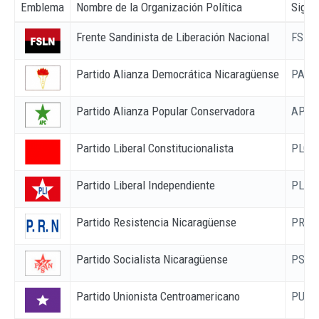
Emblema
Nombre de la Organización Política
Sigla
Frente Sandinista de Liberación Nacional
FSLN
Partido Alianza Democrática Nicaragüense
PADE
Partido Alianza Popular Conservadora
APC
Partido Liberal Constitucionalista
PLC
Partido Liberal Independiente
PLI
Partido Resistencia Nicaragüense
PRN
Partido Socialista Nicaragüense
PSN
Partido Unionista Centroamericano
PUCA