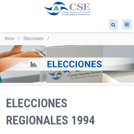
Pasar
al
contenido
principal
Inicio
/
Elecciones
/
Sobrescribir
enlaces
de
ayuda
a
la
navegación
ELECCIONES
REGIONALES 1994