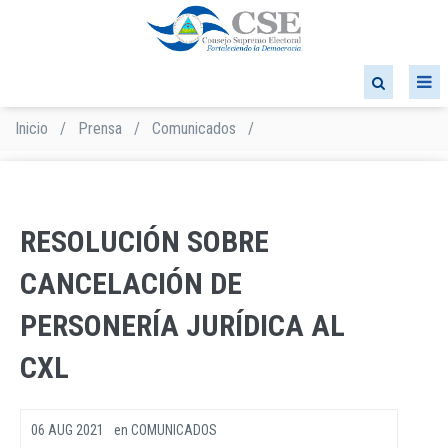
Pasar
al
contenido
principal
Inicio
/
Prensa
/
Comunicados
/
Sobrescribir
enlaces
de
ayuda
a
RESOLUCIÓN SOBRE
la
navegación
CANCELACIÓN DE
PERSONERÍA JURÍDICA AL
CXL
06 AUG 2021
en
COMUNICADOS