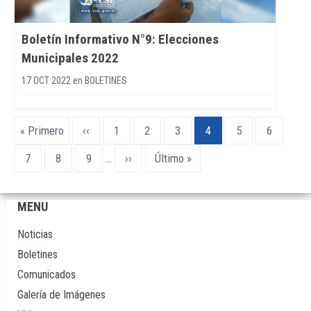
Boletín Informativo N°9: Elecciones
Municipales 2022
17 OCT 2022
en
BOLETINES
Paginación
Primera
« Primero
Página
‹‹
Page
1
Page
2
Page
3
Página
4
Page
5
Page
6
página
anterior
actual
Page
7
Page
8
Page
9
…
Siguiente
››
Última
Último »
página
página
MENU
Navegación
principal
Noticias
Boletines
Comunicados
Galería de Imágenes