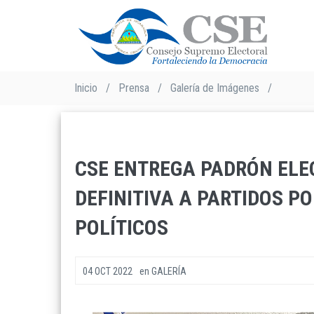
Pasar
al
contenido
principal
Sobrescribir
Inicio
/
Prensa
/
Galería de Imágenes
/
enlaces
de
ayuda
a
CSE ENTREGA PADRÓN ELE
la
navegación
DEFINITIVA A PARTIDOS PO
POLÍTICOS
04 OCT 2022
en
GALERÍA