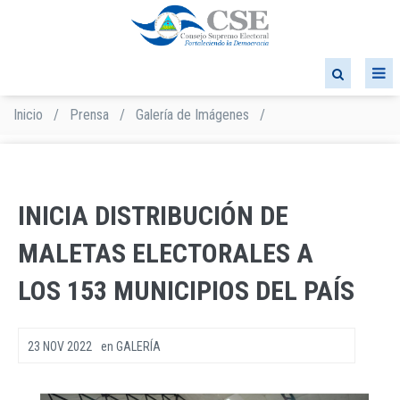
Pasar
al
contenido
principal
Inicio
/
Prensa
/
Galería de Imágenes
/
Sobrescribir
enlaces
de
ayuda
a
INICIA DISTRIBUCIÓN DE
la
navegación
MALETAS ELECTORALES A
LOS 153 MUNICIPIOS DEL PAÍS
23 NOV 2022
en
GALERÍA