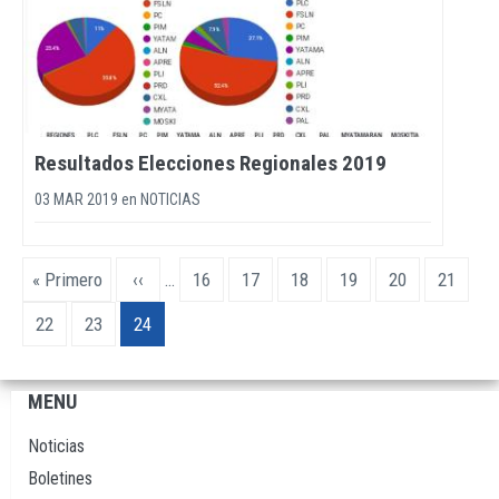
Resultados Elecciones Regionales 2019
03 MAR 2019
en
NOTICIAS
Paginación
Primera
« Primero
Página
‹‹
…
Page
16
Page
17
Page
18
Page
19
Page
20
Page
21
página
anterior
Page
22
Page
23
Página
24
actual
MENU
Navegación
principal
Noticias
Boletines