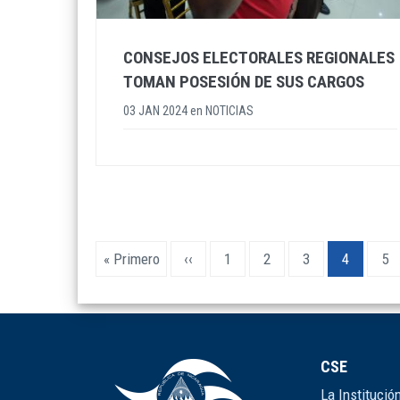
CONSEJOS ELECTORALES REGIONALES
TOMAN POSESIÓN DE SUS CARGOS
03 JAN 2024
en
NOTICIAS
Paginación
Primera
« Primero
Página
‹‹
Page
1
Page
2
Page
3
Página
4
Pa
5
página
anterior
actual
CSE
La Institució