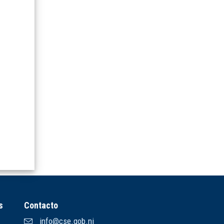
s
Contacto
info@cse.gob.ni