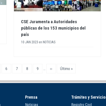
CSE Juramenta a Autoridades
públicas de los 153 municipios del
país
10 JAN 2023
en
NOTICIAS
ge
Page
6
Page
7
Page
8
Page
9
…
Siguiente
››
Última
Último »
página
página
Prensa
Trámites y Servicio
n
Noticias
Registro Civil