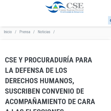
Pasar
al
contenido
principal
Inicio
/
Prensa
/
Noticias
/
Sobrescribir
enlaces
de
ayuda
a
CSE Y PROCURADURÍA PARA
la
navegación
LA DEFENSA DE LOS
DERECHOS HUMANOS,
SUSCRIBEN CONVENIO DE
ACOMPAÑAMIENTO DE CARA