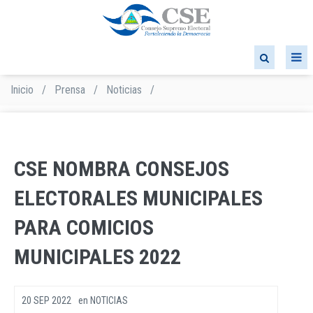
Pasar
al
contenido
principal
Inicio
/
Prensa
/
Noticias
/
Sobrescribir
enlaces
de
ayuda
a
CSE NOMBRA CONSEJOS
la
navegación
ELECTORALES MUNICIPALES
PARA COMICIOS
MUNICIPALES 2022
20 SEP 2022
en
NOTICIAS