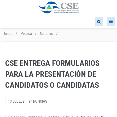
Pasar
al
contenido
principal
Inicio
/
Prensa
/
Noticias
/
Sobrescribir
enlaces
de
ayuda
a
CSE ENTREGA FORMULARIOS
la
navegación
PARA LA PRESENTACIÓN DE
CANDIDATOS O CANDIDATAS
13 JUL 2021
en
NOTICIAS