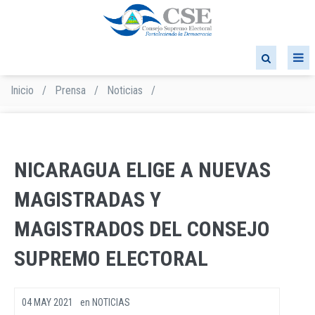
Pasar
al
contenido
principal
Inicio
/
Prensa
/
Noticias
/
Sobrescribir
enlaces
de
ayuda
a
NICARAGUA ELIGE A NUEVAS
la
navegación
MAGISTRADAS Y
MAGISTRADOS DEL CONSEJO
SUPREMO ELECTORAL
04 MAY 2021
en
NOTICIAS